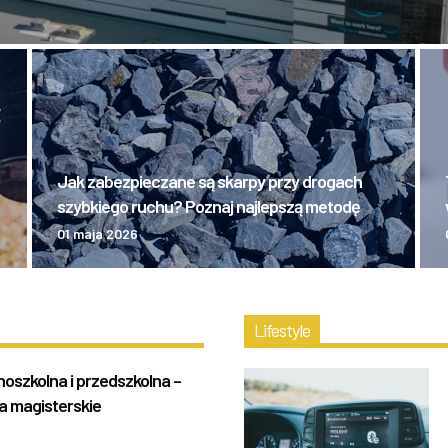
Jak zabezpieczane są skarpy przy drogach
szybkiego ruchu? Poznaj najlepszą metodę
01 maja 2026
Lifestyle
szkolna i przedszkolna –
ia magisterskie