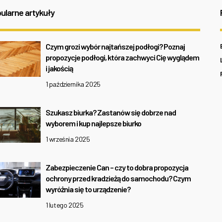
ularne artykuły
Czym grozi wybór najtańszej podłogi? Poznaj
propozycje podłogi, która zachwyci Cię wyglądem
i jakością
1 października 2025
Szukasz biurka? Zastanów się dobrze nad
wyborem i kup najlepsze biurko
1 września 2025
Zabezpieczenie Can – czy to dobra propozycja
ochrony przed kradzieżą do samochodu? Czym
wyróżnia się to urządzenie?
1 lutego 2025