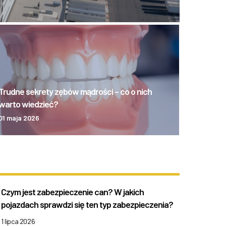
Trudne sekrety zębów mądrości – co o nich
warto wiedzieć?
01 maja 2026
Czym jest zabezpieczenie can? W jakich
pojazdach sprawdzi się ten typ zabezpieczenia?
1 lipca 2026