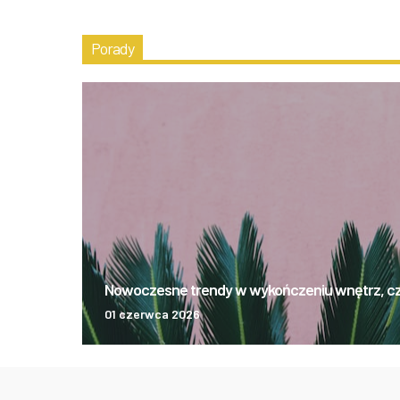
Porady
Nowoczesne trendy w wykończeniu wnętrz, czyl
01 czerwca 2026