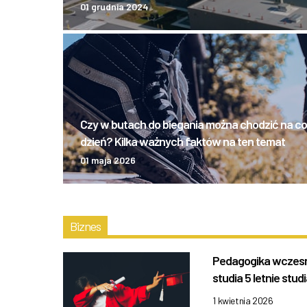
01 grudnia 2024
Czy w butach do biegania można chodzić na co
dzień? Kilka ważnych faktów na ten temat
01 maja 2026
Biznes
Pedagogika wczesno
studia 5 letnie stud
1 kwietnia 2026