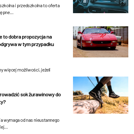
kolna i przedszkolna to oferta
stępne…
e to dobra propozycja na
 odgrywa w tym przypadku
 więcej możliwości, jeżeli
rowadzić sok żurawinowy do
ty?
ia wymaga od nas nieustannego
iej…