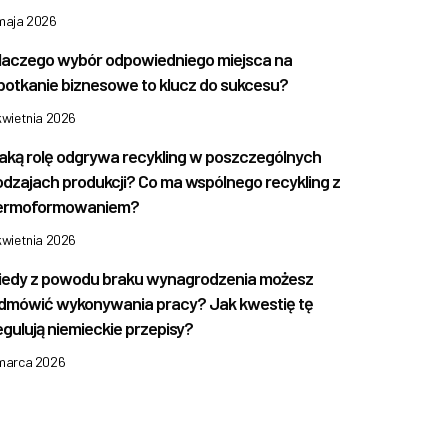
 maja 2026
laczego wybór odpowiedniego miejsca na
potkanie biznesowe to klucz do sukcesu?
kwietnia 2026
aką rolę odgrywa recykling w poszczególnych
odzajach produkcji? Co ma wspólnego recykling z
ermoformowaniem?
kwietnia 2026
iedy z powodu braku wynagrodzenia możesz
dmówić wykonywania pracy? Jak kwestię tę
egulują niemieckie przepisy?
 marca 2026