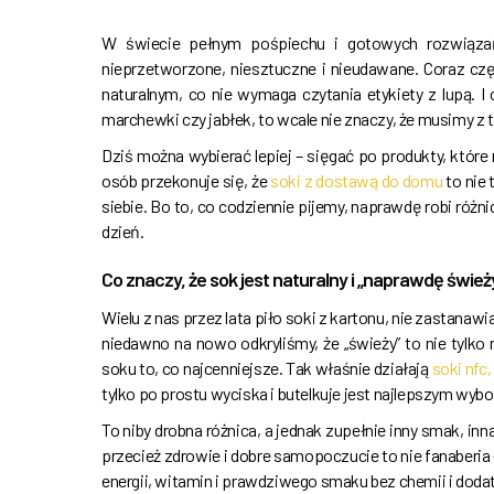
W świecie pełnym pośpiechu i gotowych rozwiązań 
nieprzetworzone, niesztuczne i nieudawane. Coraz cz
naturalnym, co nie wymaga czytania etykiety z lupą. I
marchewki czy jabłek, to wcale nie znaczy, że musimy z
Dziś można wybierać lepiej – sięgać po produkty, któr
osób przekonuje się, że
soki z dostawą do domu
to nie 
siebie. Bo to, co codziennie pijemy, naprawdę robi różn
dzień.
Co znaczy, że sok jest naturalny i „naprawdę śwież
Wielu z nas przez lata piło soki z kartonu, nie zastanawi
niedawno na nowo odkryliśmy, że „świeży” to nie tylko
soku to, co najcenniejsze. Tak właśnie działają
soki nfc
tylko po prostu wyciska i butelkuje jest najlepszym wyb
To niby drobna różnica, a jednak zupełnie inny smak, inn
przecież zdrowie i dobre samopoczucie to nie fanaberia
energii, witamin i prawdziwego smaku bez chemii i doda