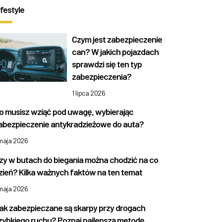
ifestyle
Czym jest zabezpieczenie
can? W jakich pojazdach
sprawdzi się ten typ
zabezpieczenia?
1 lipca 2026
o musisz wziąć pod uwagę, wybierając
abezpieczenie antykradzieżowe do auta?
 maja 2026
zy w butach do biegania można chodzić na co
zień? Kilka ważnych faktów na ten temat
 maja 2026
ak zabezpieczane są skarpy przy drogach
zybkiego ruchu? Poznaj najlepszą metodę