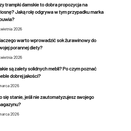
zy trampki damskie to dobra propozycja na
iosnę? Jaką rolę odgrywa w tym przypadku marka
buwia?
kwietnia 2026
laczego warto wprowadzić sok żurawinowy do
wojej porannej diety?
kwietnia 2026
akie są zalety solidnych mebli? Po czym poznać
eble dobrej jakości?
 marca 2026
o się stanie, jeśli nie zautomatyzujesz swojego
agazynu?
 marca 2026