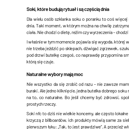
Soki, które budują rytuał i są częścią dnia
Dla wielu osób szklanka soku o poranku to coś więcej 
dnia. Taki moment, w którym można na chwilę zatrzymać
ciała. Nie chodzi o dietę, reżim czy wyrzeczenia – chodz
I właśnie w tym momencie pojawia się wygoda, której w
nie trzeba jeździć po sklepach, dźwigać zgrzewek, sz
pod drzwi butelkę czegoś, co naprawdę przypomina smak 
którą się czuje.
Naturalne wybory mają moc
Nie wszystko da się zrobić od razu – nie zawsze ma
buraki. Ale jedno kliknięcie, jedna butelka dobrego so
na to, co naturalne. Bo jeśli chcemy być zdrowsi, spo
prostych rzeczy.
Soki nfc to dziś nie wielkie koncerny, ale często lokaln
krzyczą z billboardów, ich produkty mówią same za si
pierwszym łyku: „Tak, to jest prawdziwe”. A przecież w