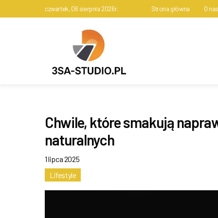
czwartek, 06 sierpnia 2026r.
Strona główna
O na
Chwile, które smakują napraw
naturalnych
1 lipca 2025
Lifestyle