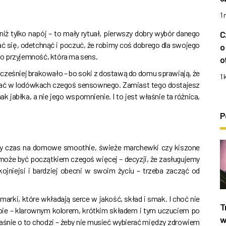
1
niż tylko napój – to mały rytuał, pierwszy dobry wybór danego
C
 się, odetchnąć i poczuć, że robimy coś dobrego dla swojego
o
i o przyjemność, która ma sens.
o
cześniej brakowało – bo soki z dostawą do domu sprawiają, że
1 
ukać w lodówkach czegoś sensownego. Zamiast tego dostajesz
jabłka, a nie jego wspomnienie. I to jest właśnie ta różnica,
P
my czas na domowe smoothie, świeże marchewki czy kiszone
ku może być początkiem czegoś więcej – decyzji, że zasługujemy
kojniejsi i bardziej obecni w swoim życiu – trzeba zacząć od
e marki, które wkładają serce w jakość, skład i smak. I choć nie
T
ebie – klarownym kolorem, krótkim składem i tym uczuciem po
w
łaśnie o to chodzi – żeby nie musieć wybierać między zdrowiem