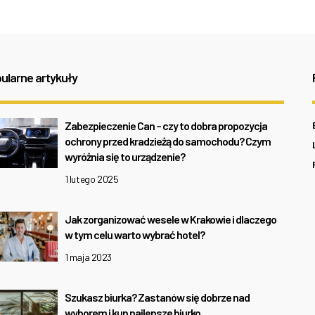
ularne artykuły
Zabezpieczenie Can – czy to dobra propozycja
ochrony przed kradzieżą do samochodu? Czym
wyróżnia się to urządzenie?
1 lutego 2025
Jak zorganizować wesele w Krakowie i dlaczego
w tym celu warto wybrać hotel?
1 maja 2023
Szukasz biurka? Zastanów się dobrze nad
wyborem i kup najlepsze biurko