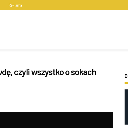
s
Reklama
dę, czyli wszystko o sokach
B