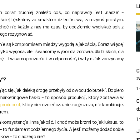
L
coraz trudniej znaleźć coś, co naprawdę jest „nasze” –
ęściej tęsknimy za smakiem dzieciństwa, za czymś prostym,
 choć nie każdy z nas ma czas, by codziennie wyciskać sok z
 tego rezygnować.
e nie są kompromisem między wygodą a jakością. Coraz więcej
tylko wygoda, ale i świadomy wybór dla zdrowia, dla bliskich, dla
icę – i w samopoczuciu, i w odporności, i w tym, jak zaczynamy
C
z
y”?
1
ając się, jak daleką drogę przebyły od owocu do butelki. Dopiero
 marketingowe hasło – to sposób produkcji, który zostawia w
C
, producent
, który nie rozcieńcza, nie zagęszcza, nie kombinuje,
d
orem.
1
a konsystencja, inna jakość. I choć może brzmi to jak luksus, to
 – to fundament codziennego życia. A jeśli możemy dodać sobie
J
tków – to dlaczego nie?
s