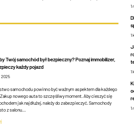
1
D
s
1 
J
r
by Twój samochód był bezpieczny? Poznaj immobilizer,
t
zpieczy każdy pojazd
1 
a 2025
K
stwo samochodu powinno być ważnym aspektem dla każdego
o
. Zakup nowego auta to szczęśliwy moment. Aby cieszyć się
r
hodem jak najdłużej, należy do zabezpieczyć. Samochody
1
sto z salonu…
ej