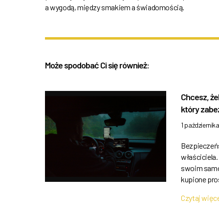
a wygodą, między smakiem a świadomością.
Może spodobać Ci się również:
Chcesz, że
który zabe
1 październik
Bezpieczeń
właściciela
swoim samoc
kupione pro
Czytaj więc