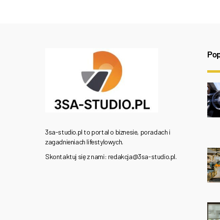
Pop
3sa-studio.pl to portal o biznesie, poradach i
zagadnieniach lifestylowych.
Skontaktuj się z nami: redakcja@3sa-studio.pl.