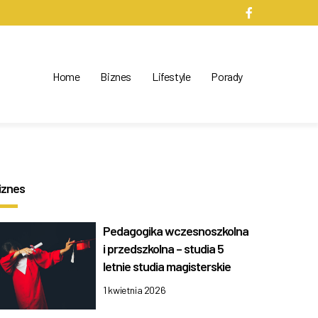
Home
Biznes
Lifestyle
Porady
iznes
Pedagogika wczesnoszkolna
i przedszkolna – studia 5
letnie studia magisterskie
1 kwietnia 2026