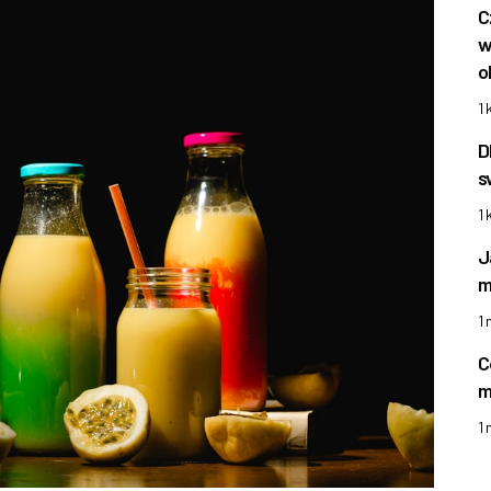
C
w
o
1 
D
s
1 
J
m
1
C
m
1