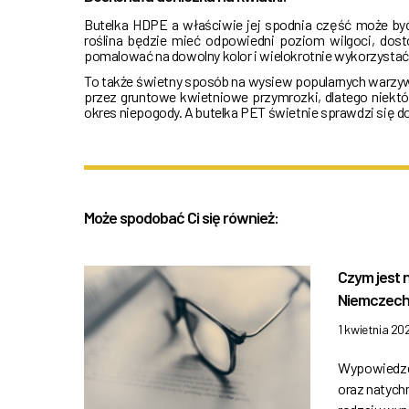
Butelka HDPE a właściwie jej spodnia część może by
roślina będzie mieć odpowiedni poziom wilgoci, dost
pomalować na dowolny kolor i wielokrotnie wykorzysta
To także świetny sposób na wysiew popularnych warzyw
przez gruntowe kwietniowe przymrozki, dlatego niekt
okres niepogody. A butelka PET świetnie sprawdzi się do
Może spodobać Ci się również:
Czym jest
Niemczech
1 kwietnia 20
Wypowiedze
oraz natych