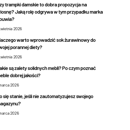
zy trampki damskie to dobra propozycja na
iosnę? Jaką rolę odgrywa w tym przypadku marka
buwia?
kwietnia 2026
laczego warto wprowadzić sok żurawinowy do
wojej porannej diety?
kwietnia 2026
akie są zalety solidnych mebli? Po czym poznać
eble dobrej jakości?
 marca 2026
o się stanie, jeśli nie zautomatyzujesz swojego
agazynu?
 marca 2026