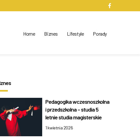
Home
Biznes
Lifestyle
Porady
iznes
Pedagogika wczesnoszkolna
i przedszkolna – studia 5
letnie studia magisterskie
1 kwietnia 2026