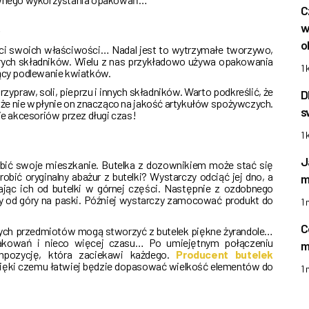
C
w
o
raci swoich właściwości… Nadal jest to wytrzymałe tworzywo,
ych składników. Wielu z nas przykładowo używa opakowania
1 
jący podlewanie kwiatków.
ypraw, soli, pieprzu i innych składników. Warto podkreślić, że
D
, że nie wpłynie on znacząco na jakość artykułów spożywczych.
s
e akcesoriów przez długi czas!
1 
J
obić swoje mieszkanie. Butelka z dozownikiem może stać się
obić oryginalny abażur z butelki? Wystarczy odciąć jej dno, a
m
ając ich od butelki w górnej części. Następnie z ozdobnego
y od góry na paski. Później wystarczy zamocować produkt do
1
C
ych przedmiotów mogą stworzyć z butelek piękne żyrandole…
pakowań i nieco więcej czasu… Po umiejętnym połączeniu
m
mpozycję, która zaciekawi każdego.
Producent butelek
dzięki czemu łatwiej będzie dopasować wielkość elementów do
1