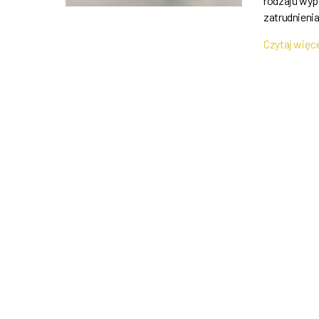
rodzaju wyp
zatrudnieni
Czytaj więc