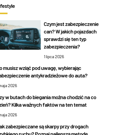
ifestyle
Czym jest zabezpieczenie
can? W jakich pojazdach
sprawdzi się ten typ
zabezpieczenia?
1 lipca 2026
o musisz wziąć pod uwagę, wybierając
abezpieczenie antykradzieżowe do auta?
 maja 2026
zy w butach do biegania można chodzić na co
zień? Kilka ważnych faktów na ten temat
 maja 2026
ak zabezpieczane są skarpy przy drogach
zybkiego ruchu? Poznaj najlepszą metodę