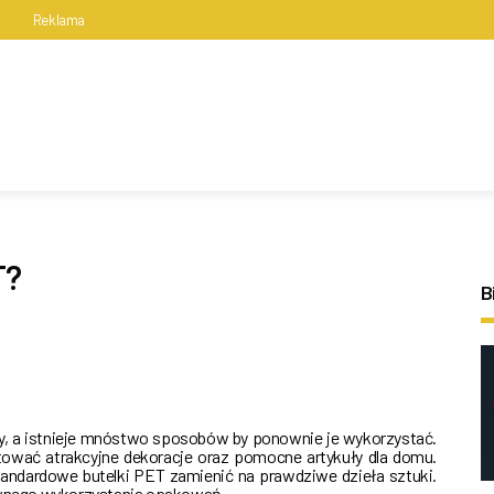
s
Reklama
T?
B
y, a istnieje mnóstwo sposobów by ponownie je wykorzystać.
tować atrakcyjne dekoracje oraz pomocne artykuły dla domu.
tandardowe butelki PET zamienić na prawdziwe dzieła sztuki.
ownego wykorzystania opakowań…