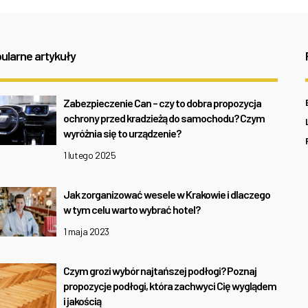
ularne artykuły
Zabezpieczenie Can – czy to dobra propozycja
ochrony przed kradzieżą do samochodu? Czym
wyróżnia się to urządzenie?
1 lutego 2025
Jak zorganizować wesele w Krakowie i dlaczego
w tym celu warto wybrać hotel?
1 maja 2023
Czym grozi wybór najtańszej podłogi? Poznaj
propozycje podłogi, która zachwyci Cię wyglądem
i jakością