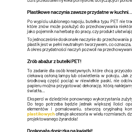
Plastikowe naczynia zawsze przydatne w kuchni…
Po wypiciu ulubionego napoju, butelka typu PET nie t
które znów może posłużyć do przechowywania niektór
jako pojemnik na herbatę do pracy, czy produkt ułatwia
To jednocześnie doskonałe naczynie do przechowania prz
plastik jest w pełni neutralnym tworzywem, co oznacza
A okres przydatności naczyń pozwoli na przechowywani
Zrób abażur z butelki PET!
To zadanie dla osób kreatywnych, które chcą przyozd
ciekawą osłoną lampy lub oświetlenia w pokoju. Jak zr
środkową część pociąć w niewielkie paski, nie odcin
papieru można przygotować dekorację, którą naklejam
światła…
Eksperci w dziedzinie ponownego wykorzystania zużyt
Do tego potrzeba będzie jednak większej ilości o
elementów i pomalowaniu, stworzą oryginalną ko
plastikowych
oferuje akcesoria w wielu rozmiarach, 
projektowanego żyrandola!
Doskonała doniczka na kwiatki!