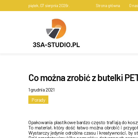
piątek, 07 sierpnia 2026r.
Strona główna
O na
Co można zrobić z butelki PE
1 grudnia 2021
Porady
Opakowania plastikowe bardzo często trafiają do kosz
To materiał, który dość łatwo można obrobić i przygo
Wystarczy jedynie odrobina czasu i kreatywności, by s
Dziś przedstawimy kilka pomysłów, dotyczących pon