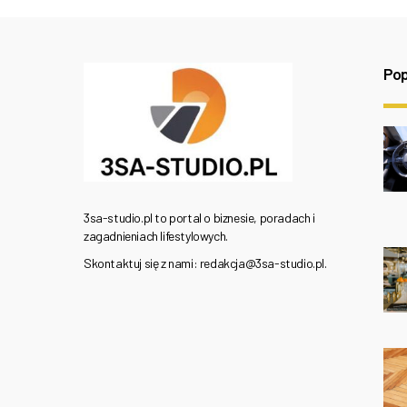
Pop
3sa-studio.pl to portal o biznesie, poradach i
zagadnieniach lifestylowych.
Skontaktuj się z nami: redakcja@3sa-studio.pl.