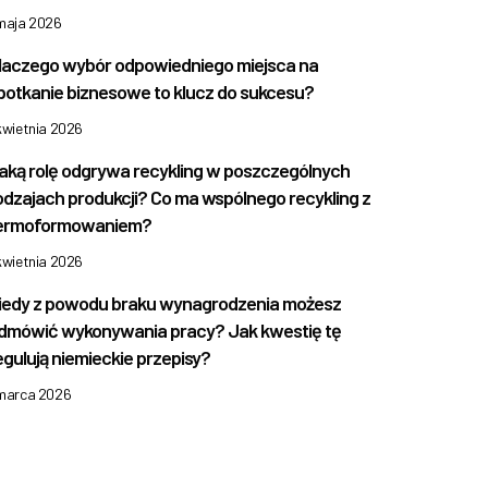
 maja 2026
laczego wybór odpowiedniego miejsca na
potkanie biznesowe to klucz do sukcesu?
kwietnia 2026
aką rolę odgrywa recykling w poszczególnych
odzajach produkcji? Co ma wspólnego recykling z
ermoformowaniem?
kwietnia 2026
iedy z powodu braku wynagrodzenia możesz
dmówić wykonywania pracy? Jak kwestię tę
egulują niemieckie przepisy?
 marca 2026