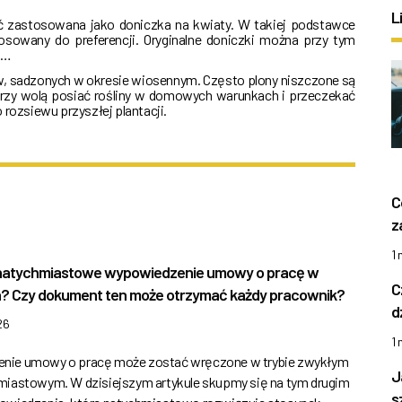
L
ć zastosowana jako doniczka na kwiaty. W takiej podstawce
osowany do preferencji. Oryginalne doniczki można przy tym
ć…
, sadzonych w okresie wiosennym. Często plony niszczone są
órzy wolą posiać rośliny w domowych warunkach i przeczekać
 rozsiewu przyszłej plantacji.
C
z
1
 natychmiastowe wypowiedzenie umowy o pracę w
C
? Czy dokument ten może otrzymać każdy pracownik?
d
26
1
nie umowy o pracę może zostać wręczone w trybie zwykłym
J
miastowym. W dzisiejszym artykule skupmy się na tym drugim
s