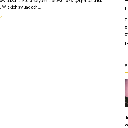
owiedzenia, które natychmiastowo rozwiązuje stosunek
a. W jakich sytuacjach…
1
ej
C
o
o
1 
P
T
w