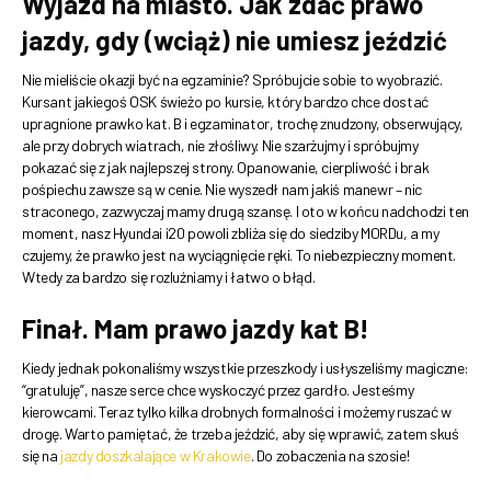
Wyjazd na miasto. Jak zdać prawo
jazdy, gdy (wciąż) nie umiesz jeździć
Nie mieliście okazji być na egzaminie? Spróbujcie sobie to wyobrazić.
Kursant jakiegoś OSK świeżo po kursie, który bardzo chce dostać
upragnione prawko kat. B i egzaminator, trochę znudzony, obserwujący,
ale przy dobrych wiatrach, nie złośliwy. Nie szarżujmy i spróbujmy
pokazać się z jak najlepszej strony. Opanowanie, cierpliwość i brak
pośpiechu zawsze są w cenie. Nie wyszedł nam jakiś manewr – nic
straconego, zazwyczaj mamy drugą szansę. I oto w końcu nadchodzi ten
moment, nasz Hyundai i20 powoli zbliża się do siedziby MORDu, a my
czujemy, że prawko jest na wyciągnięcie ręki. To niebezpieczny moment.
Wtedy za bardzo się rozluźniamy i łatwo o błąd.
Finał. Mam prawo jazdy kat B!
Kiedy jednak pokonaliśmy wszystkie przeszkody i usłyszeliśmy magiczne:
“gratuluję”, nasze serce chce wyskoczyć przez gardło. Jesteśmy
kierowcami. Teraz tylko kilka drobnych formalności i możemy ruszać w
drogę. Warto pamiętać, że trzeba jeździć, aby się wprawić, zatem skuś
się na
jazdy doszkalające w Krakowie
. Do zobaczenia na szosie!