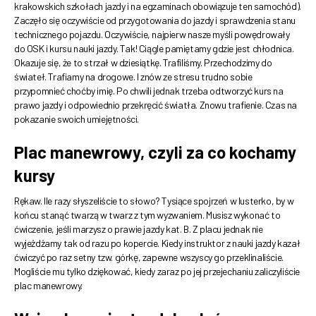
krakowskich szkołach jazdy i na egzaminach obowiązuje ten samochód).
Zaczęło się oczywiście od przygotowania do jazdy i sprawdzenia stanu
technicznego pojazdu. Oczywiście, najpierw nasze myśli powędrowały
do OSK i kursu nauki jazdy. Tak! Ciągle pamiętamy gdzie jest chłodnica.
Okazuje się, że to strzał w dziesiątkę. Trafiliśmy. Przechodzimy do
świateł. Trafiamy na drogowe. I znów ze stresu trudno sobie
przypomnieć choćby imię. Po chwili jednak trzeba odtworzyć kurs na
prawo jazdy i odpowiednio przekręcić światła. Znowu trafienie. Czas na
pokazanie swoich umiejętności.
Plac manewrowy, czyli za co kochamy
kursy
Rękaw. Ile razy słyszeliście to słowo? Tysiące spojrzeń w lusterko, by w
końcu stanąć twarzą w twarz z tym wyzwaniem. Musisz wykonać to
ćwiczenie, jeśli marzysz o prawie jazdy kat. B. Z placu jednak nie
wyjeżdżamy tak od razu po kopercie. Kiedy instruktor z nauki jazdy kazał
ćwiczyć po raz setny tzw. górkę, zapewne wszyscy go przeklinaliście.
Mogliście mu tylko dziękować, kiedy zaraz po jej przejechaniu zaliczyliście
plac manewrowy.