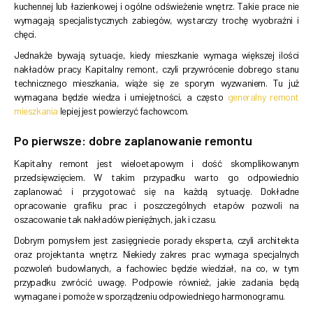
kuchennej lub łazienkowej i ogólne odświeżenie wnętrz. Takie prace nie
wymagają specjalistycznych zabiegów, wystarczy trochę wyobraźni i
chęci.
Jednakże bywają sytuacje, kiedy mieszkanie wymaga większej ilości
nakładów pracy. Kapitalny remont, czyli przywrócenie dobrego stanu
technicznego mieszkania, wiąże się ze sporym wyzwaniem. Tu już
wymagana będzie wiedza i umiejętności, a często
generalny remont
mieszkania
lepiej jest powierzyć fachowcom.
Po pierwsze: dobre zaplanowanie remontu
Kapitalny remont jest wieloetapowym i dość skomplikowanym
przedsięwzięciem. W takim przypadku warto go odpowiednio
zaplanować i przygotować się na każdą sytuację. Dokładne
opracowanie grafiku prac i poszczególnych etapów pozwoli na
oszacowanie tak nakładów pieniężnych, jak i czasu.
Dobrym pomysłem jest zasięgniecie porady eksperta, czyli architekta
oraz projektanta wnętrz. Niekiedy zakres prac wymaga specjalnych
pozwoleń budowlanych, a fachowiec będzie wiedział, na co, w tym
przypadku zwrócić uwagę. Podpowie również, jakie zadania będą
wymagane i pomoże w sporządzeniu odpowiedniego harmonogramu.