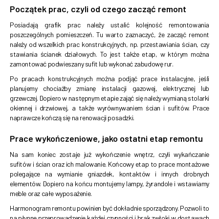
Początek prac, czyli od czego zacząć remont
Posiadają grafik prac należy ustalić kolejność remontowania
poszczególnych pomieszczeń. Tu warto zaznaczyć, że zacząć remont
należy od wszelkich prac konstrukcyjnych, np. przestawiania ścian, czy
stawiania ścianek działowych. To jest także etap, w którym można
zamontować podwieszany sufit lub wykonać zabudowę rur.
Po pracach konstrukcyjnych można podjąć prace instalacyjne, jeśli
planujemy chociażby zmianę instalacji gazowej, elektrycznej lub
grzewczej. Dopiero w następnym etapie zająć się należy wymianą stolarki
okiennej i drzwiowej, a także wyrównywaniem ścian i sufitów. Prace
naprawcze kończą się na renowacji posadzki.
Prace wykończeniowe, jako ostatni etap remontu
Na sam koniec zostaje już wykończenie wnętrz, czyli wykańczanie
sufitów i ścian oraz ich malowanie. Końcowy etap to prace montażowe
polegające na wymianie gniazdek, kontaktów i innych drobnych
elementów. Dopiero na końcu montujemy lampy, żyrandole i wstawiamy
meble oraz całe wyposażenie.
Harmonogram remontu powinien być dokładnie sporządzony. Pozwoli to
na płynne przeprowadzenie każdej czynności i brak zwłoki w dostawach