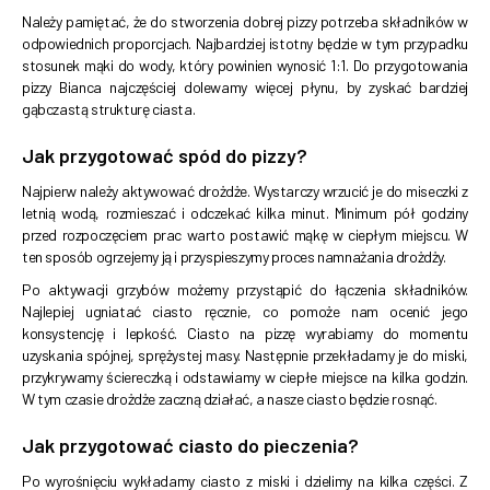
Należy pamiętać, że do stworzenia dobrej pizzy potrzeba składników w
odpowiednich proporcjach. Najbardziej istotny będzie w tym przypadku
stosunek mąki do wody, który powinien wynosić 1:1. Do przygotowania
pizzy Bianca najczęściej dolewamy więcej płynu, by zyskać bardziej
gąbczastą strukturę ciasta.
Jak przygotować spód do pizzy?
Najpierw należy aktywować drożdże. Wystarczy wrzucić je do miseczki z
letnią wodą, rozmieszać i odczekać kilka minut. Minimum pół godziny
przed rozpoczęciem prac warto postawić mąkę w ciepłym miejscu. W
ten sposób ogrzejemy ją i przyspieszymy proces namnażania drożdży.
Po aktywacji grzybów możemy przystąpić do łączenia składników.
Najlepiej ugniatać ciasto ręcznie, co pomoże nam ocenić jego
konsystencję i lepkość. Ciasto na pizzę wyrabiamy do momentu
uzyskania spójnej, sprężystej masy. Następnie przekładamy je do miski,
przykrywamy ściereczką i odstawiamy w ciepłe miejsce na kilka godzin.
W tym czasie drożdże zaczną działać, a nasze ciasto będzie rosnąć.
Jak przygotować ciasto do pieczenia?
Po wyrośnięciu wykładamy ciasto z miski i dzielimy na kilka części. Z