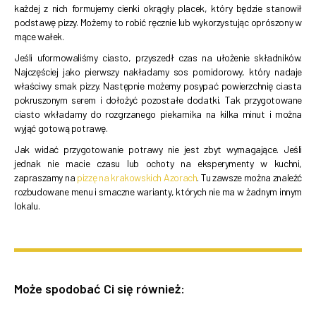
każdej z nich formujemy cienki okrągły placek, który będzie stanowił
podstawę pizzy. Możemy to robić ręcznie lub wykorzystując oprószony w
mące wałek.
Jeśli uformowaliśmy ciasto, przyszedł czas na ułożenie składników.
Najczęściej jako pierwszy nakładamy sos pomidorowy, który nadaje
właściwy smak pizzy. Następnie możemy posypać powierzchnię ciasta
pokruszonym serem i dołożyć pozostałe dodatki. Tak przygotowane
ciasto wkładamy do rozgrzanego piekarnika na kilka minut i można
wyjąć gotową potrawę.
Jak widać przygotowanie potrawy nie jest zbyt wymagające. Jeśli
jednak nie macie czasu lub ochoty na eksperymenty w kuchni,
zapraszamy na
pizzę na krakowskich Azorach
. Tu zawsze można znaleźć
rozbudowane menu i smaczne warianty, których nie ma w żadnym innym
lokalu.
Może spodobać Ci się również: