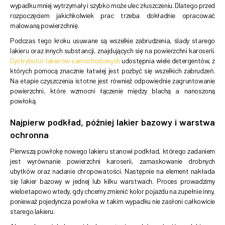
wypadku mniej wytrzymały i szybko może ulec złuszczeniu. Dlatego przed
rozpoczęciem jakichkolwiek prac trzeba dokładnie opracować
malowaną powierzchnię.
Podczas tego kroku usuwane są wszelkie zabrudzenia, ślady starego
lakieru oraz innych substancji, znajdujących się na powierzchni karoserii.
Dystrybutor lakierów samochodowych
udostępnia wiele detergentów, z
których pomocą znacznie łatwiej jest pozbyć się wszelkich zabrudzeń.
Na etapie czyszczenia istotne jest również odpowiednie zagruntowanie
powierzchni, które wzmocni łączenie między blachą a nanoszoną
powłoką.
Najpierw podkład, później lakier bazowy i warstwa
ochronna
Pierwszą powłokę nowego lakieru stanowi podkład, którego zadaniem
jest wyrównanie powierzchni karoserii, zamaskowanie drobnych
ubytków oraz nadanie chropowatości. Następnie na element nakłada
się lakier bazowy w jednej lub kilku warstwach. Proces prowadzimy
wieloetapowo wtedy, gdy chcemy zmienić kolor pojazdu na zupełnie inny,
ponieważ pojedyncza powłoka w takim wypadku nie zasłoni całkowicie
starego lakieru.