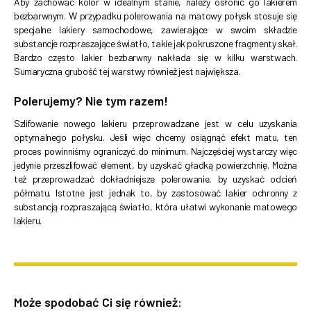
Aby zachować kolor w idealnym stanie, należy osłonić go lakierem
bezbarwnym. W przypadku polerowania na matowy połysk stosuje się
specjalne lakiery samochodowe, zawierające w swoim składzie
substancje rozpraszające światło, takie jak pokruszone fragmenty skał.
Bardzo często lakier bezbarwny nakłada się w kilku warstwach.
Sumaryczna grubość tej warstwy również jest największa.
Polerujemy? Nie tym razem!
Szlifowanie nowego lakieru przeprowadzane jest w celu uzyskania
optymalnego połysku. Jeśli więc chcemy osiągnąć efekt matu, ten
proces powinniśmy ograniczyć do minimum. Najczęściej wystarczy więc
jedynie przeszlifować element, by uzyskać gładką powierzchnię. Można
też przeprowadzać dokładniejsze polerowanie, by uzyskać odcień
półmatu. Istotne jest jednak to, by zastosować lakier ochronny z
substancją rozpraszającą światło, która ułatwi wykonanie matowego
lakieru.
Może spodobać Ci się również: