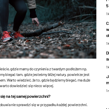
5
1 
C
w
o
1 
D
s
1 
 mieście, gdzie mamy do czynienia z twardym podłożem np.
my biegać tam, gdzie jesteśmy bliżej natury, powietrze jest
J
nem. Warto wiedzieć, że to, gdzie będziemy biegać, ma duże
m
warto dowiedzieć się nieco więcej.
1
się na tej samej powierzchni?
j obuwia nie sprawdzi się w przypadku każdej powierzchni.