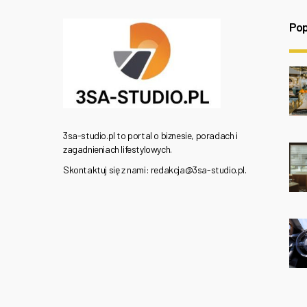
Pop
3sa-studio.pl to portal o biznesie, poradach i
zagadnieniach lifestylowych.
Skontaktuj się z nami: redakcja@3sa-studio.pl.