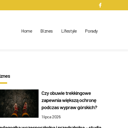
Home
Biznes
Lifestyle
Porady
iznes
Czy obuwie trekkingowe
zapewnia większą ochronę
podczas wypraw górskich?
1 lipca 2026
edagogika wczesnoszkolna i przedszkolna – studia