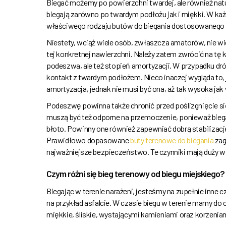
Biegać możemy po powierzchni twardej, ale również natu
biegają zarówno po twardym podłożu jak i miękki. W k
właściwego rodzaju butów do biegania dostosowanego do
Niestety, wciąż wiele osób, zwłaszcza amatorów, nie wie
tej konkretnej nawierzchni. Należy zatem zwrócić na tę
podeszwa, ale też stopień amortyzacji. W przypadku dr
kontakt z twardym podłożem. Nieco inaczej wygląda to, j
amortyzacja, jednak nie musi być ona, aż tak wysoka jak
Podeszwę powinna także chronić przed poślizgnięcie się 
muszą być też odporne na przemoczenie, ponieważ biega
błoto. Powinny one również zapewniać dobrą stabilizację
Prawidłowo dopasowane
buty terenowe do biegania
zag
najważniejsze bezpieczeństwo. Te czynniki mają duży w
Czym różni się bieg terenowy od biegu miejskiego?
Biegając w terenie narażeni, jesteśmy na zupełnie inne 
na przykład asfalcie. W czasie biegu w terenie mamy d
miękkie, śliskie, wystającymi kamieniami oraz korzenia