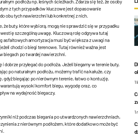
L
ralnym podłożu np. leśnych ścieżkach. Zdarza się też, że osoby
ażdym z tych przypadków kluczowe jest dopasowanie
 obu tych nawierzchni lub konkretnej z nich.
, że buty, które wybiorą, mogą nie sprawdzić się w przypadku
 kwestię szczególną uwagę. Kluczową rolę odgrywa tutaj
óg asfaltowych amortyzacja musi być większa z uwagi na
eżeli chodzi o biegi terenowe. Tutaj również ważna jest
 w biegach po twardej nawierzchni.
D
i dobrze przylegać do podłoża. Jeżeli biegamy w terenie buty,
jąc po naturalnym podłożu, możemy trafić na kałuże, czy
o
, gdyż biegając po nierównym terenie, łatwo o kontuzję.
1 
warantują wysoki komfort biegu, wygodę oraz, co
pływ na wydajność biegaczy.
C
z
1
czynniki niż podczas biegania po utwardzonych nawierzchniach,
C
o czynienia z nierównym podłożem, które dodatkowo może być
mi.
d