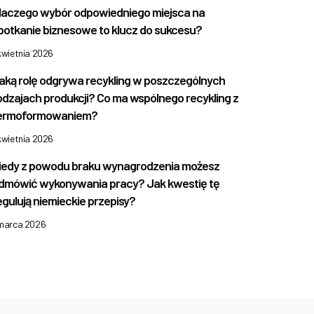
laczego wybór odpowiedniego miejsca na
potkanie biznesowe to klucz do sukcesu?
kwietnia 2026
aką rolę odgrywa recykling w poszczególnych
odzajach produkcji? Co ma wspólnego recykling z
ermoformowaniem?
kwietnia 2026
iedy z powodu braku wynagrodzenia możesz
dmówić wykonywania pracy? Jak kwestię tę
egulują niemieckie przepisy?
 marca 2026