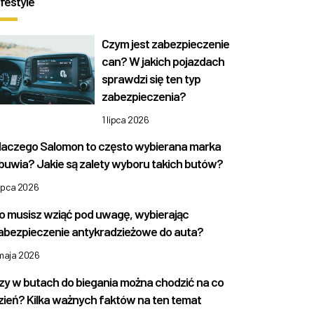
ifestyle
Czym jest zabezpieczenie
can? W jakich pojazdach
sprawdzi się ten typ
zabezpieczenia?
1 lipca 2026
laczego Salomon to często wybierana marka
buwia? Jakie są zalety wyboru takich butów?
lipca 2026
o musisz wziąć pod uwagę, wybierając
abezpieczenie antykradzieżowe do auta?
 maja 2026
zy w butach do biegania można chodzić na co
zień? Kilka ważnych faktów na ten temat