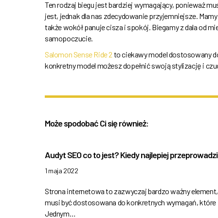
Ten rodzaj biegu jest bardziej wymagający, ponieważ mu
jest, jednak dla nas zdecydowanie przyjemniejsze. Mam
także wokół panuje cisza i spokój. Biegamy z dala od mie
samopoczucie.
Salomon Sense Ride 2
to ciekawy model dostosowany do 
konkretny model możesz dopełnić swoją stylizację i czu
Może spodobać Ci się również:
Audyt SEO co to jest? Kiedy najlepiej przeprowadz
1 maja 2022
Strona internetowa to zazwyczaj bardzo ważny element, j
musi być dostosowana do konkretnych wymagań, które p
Jednym…