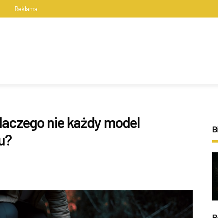
s
Reklama
dlaczego nie każdy model
B
u?
P