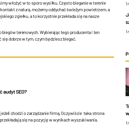
simy włożyć w to sporo wysiłku. Często bieganie w terenie
1
y kontakt z naturą, możemy oddychać świeżym powietrzem, a
J
jskiego zgiełku, a to korzystnie przekłada się na nasze
s
1
biegów terenowych. Wybierając tego producenta i ten
ć się dobrze w tym, czym będziesz biegać.
P
ić audyt SEO?
T
w
eżeli chodzi o zarządzanie firmą. Oczywiście taka strona
rzekładają się na pozycję w wynikach wyszukiwania.
1