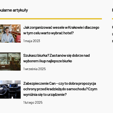
ularne artykuły
Jak zorganizować wesele w Krakowie i dlaczego
w tym celu warto wybrać hotel?
1 maja 2023
Szukasz biurka? Zastanów się dobrze nad
wyborem i kup najlepsze biurko
1 września 2025
Zabezpieczenie Can – czy to dobra propozycja
ochrony przed kradzieżą do samochodu? Czym
wyróżnia się to urządzenie?
1 lutego 2025