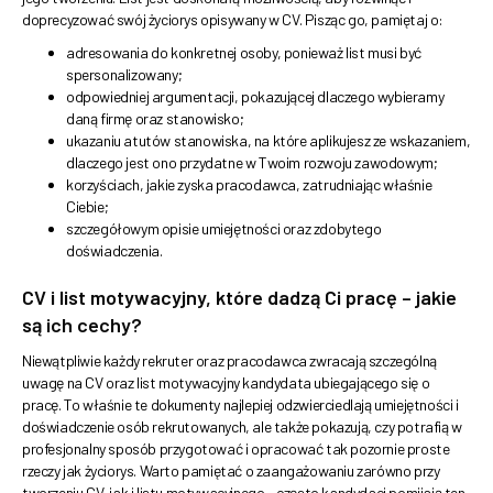
doprecyzować swój życiorys opisywany w CV. Pisząc go, pamiętaj o:
adresowania do konkretnej osoby, ponieważ list musi być
spersonalizowany;
odpowiedniej argumentacji, pokazującej dlaczego wybieramy
daną firmę oraz stanowisko;
ukazaniu atutów stanowiska, na które aplikujesz ze wskazaniem,
dlaczego jest ono przydatne w Twoim rozwoju zawodowym;
korzyściach, jakie zyska pracodawca, zatrudniając właśnie
Ciebie;
szczegółowym opisie umiejętności oraz zdobytego
doświadczenia.
CV i list motywacyjny, które dadzą Ci pracę – jakie
są ich cechy?
Niewątpliwie każdy rekruter oraz pracodawca zwracają szczególną
uwagę na CV oraz list motywacyjny kandydata ubiegającego się o
pracę. To właśnie te dokumenty najlepiej odzwierciedlają umiejętności i
doświadczenie osób rekrutowanych, ale także pokazują, czy potrafią w
profesjonalny sposób przygotować i opracować tak pozornie proste
rzeczy jak życiorys. Warto pamiętać o zaangażowaniu zarówno przy
tworzeniu CV, jak i listu motywacyjnego – często kandydaci pomijają ten