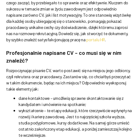
czego zacząć, by przebiegało to sprawnie oraz efektywnie. Kluczem do
sukcesu w temacie zmian w życiu zawodowym jest odpowiednio
napisane zarówno CV, jak i list motywacyjny. To one stanowią wizytówkę
dla każdej osoby ubiegającej się o stanowisko, pomagają pokazać
pracodawcy unikalne cechy czy doświadczenie, dzięki któremu zaprosi
nas na rozmowę rekrutacyjną. Dowiedz się, jak stworzyć te dokumenty,
by szybko znaleźć satysfakcjonującą pracę na
portalu HR
.
Profesjonalnie napisane CV – co musi się w nim
znaleźć?
Rozpoczynając pisanie CV, warto postawić się na miejscu jego odbiorcy,
czyli rekrutera oraz pracodawcy. Zastanów się, co chciałbyś przeczytać
w takim dokumencie, będąc na ich miejscu? Odpowiednio wyeksponuj
takie elementy jak:
dane kontaktowe – umożliwią sprawne skontaktowanie się z
kandydatem i umówienie na spotkanie;
wykształcenie – te etapy edukacji, które rzeczywiście wpłynęły na
rozwój i karierę zawodową. Jest to najczęściej szkoła wyższa,
studia podyplomowe, kursy dodatkowe. Na samej górze umieść
ostatnio zakończony etap edukacji, a poniżej zamieszczaj kolejno
te wcześniejsze.