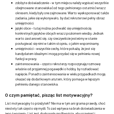
zdobyte doświadczenie – w tym miejscu należy wypisać wszystkie
obejmowane stanowiska (od tego pełnionego ostatnio) wraz z
okresem, kiedy były one zajmowane. Warto wyeksponować także
zadania, jakie się wykonywało, by dać rekruterowi pełny obraz
umiejętności.
języki obce – tutaj można pochwalić się umiejętnością
konkretnych języków obcych wraz z poziomem wiedzy. Jednak
warto zastanowić się, czy rzeczywiście jesteśmy w stanie
posługiwać się nimi w takim stopniu, o jakim wspominamy.
umiejętności – wszystkie cechy, które pokażą, że jest się
kandydatem idealnym i mogą przydać się w pełnieniu nowej
funkcji w pracy.
zainteresowania – często rekruterzy rozpoczynają rozmowę
właśnie od przyjemnej pogawędki o hobby, by rozładować
napięcie. Ponadto zainteresowania w wielu przypadkach mogą
okazać się dodatkowym atutem, który pomaga w lepszym
pełnieniu danego stanowiska.
O czym pamiętać, pisząc list motywacyjny?
List motywacyjny to przeżytek? Nie ma w tym ani grama prawdy, choć
niestety tak często się myśli. To zaś wpływa na brak doświadczenia w
jego tworzeniu. List jest doskonałą możliwością, aby rozwinąć i