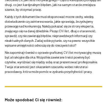
drugi, co jest kardynalnym błędem, jaki na samym starcie zmniejsza
szanse, by otrzymać pracę.
Każdy z tych dokumentów musi eksponować mocne cechy, wiedzę,
doświadczenie czy zainteresowania, jakie sprawiają, że zyskujemy
przewagę nad konkurencją. Należy pokazać się ze strony eksperta,
znającego się na danej dziedzinie. Pisząc CV i list, dbaj o staranność,
sprawdź, czy nie zawierają błędów, nieprawdziwych informacji czy
nieaktualnych danych. Zadaj sobie pytanie, czy na pewno wszystkie
wpisane umiejętności odnoszą się do rzeczywistości?
Nie zapominaj również o oprawie graficznej. CV i list motywacyjny muszą
być atrakcyjne dla oka. Wszystkie zawierane treści powinny być
czytelne, wyróżniać się między sobą oraz prezentować profesjonalnie.
Twoja staranność jest okazaniem szacunku wobec rekrutera i
pracodawcy, która może pomóc w zyskaniu przychylności i pracy.
Może spodobać Ci się również: