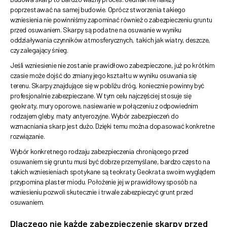
poprzestawać na samej budowie. Oprócz stworzenia takiego
wzniesienia nie powinniśmy zapominać również o zabezpieczeniu gruntu
przed osuwaniem. Skarpy są podatne na osuwanie w wyniku
oddziaływania czynników atmosferycznych, takich jak wiatry, deszcze,
czy zalegający śnieg.
Jeśli wzniesienie nie zostanie prawidłowo zabezpieczone, już po krótkim
czasie może dojść do zmiany jego kształtu w wyniku osuwania się
terenu. Skarpy znajdujące się w pobliżu dróg, koniecznie powinny być
profesjonalnie zabezpieczane. W tym celu najczęściej stosuje się
geokraty, mury oporowe, nasiewanie w połączeniu z odpowiednim
rodzajem gleby, maty antyerozyjne. Wybór zabezpieczeń do
wzmacniania skarp jest dużo. Dzięki temu można dopasować konkretne
rozwiązanie.
Wybór konkretnego rodzaju zabezpieczenia chroniącego przed
osuwaniem się gruntu musi być dobrze przemyślane, bardzo często na
takich wzniesieniach spotykane są teokraty. Geokrata swoim wyglądem
przypomina plaster miodu. Położenie jej w prawidłowy sposób na
wzniesieniu pozwoli skutecznie i trwale zabezpieczyć grunt przed
osuwaniem.
Dlaczego nie każde zabezpieczenie skarpy przed