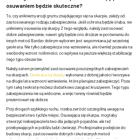
osuwaniem będzie skuteczne?
To, czy unikniemy erozji gruntu znajdującego się na skarpie, zależy od
zastosowanego rodzaju zabezpieczenia. Jeśli ochrona będzie słaba, nie
unikniemy osuwania się skarpy. Z tego względu, należy zastosować
dobre zabezpieczenie, nawet gdy będzie ono droższe w porównaniu do
innych metod. Bardzo dobrym wyborem jest wspomniana już wcześniej
geokrata. Nie tylko zabezpiecza ona wzniesienia, ale również pozwala na
swobodny wzrost roślinności, co wpływa na jeszcze większą stabilizację
tego typu obszarów.
Należy zatem przemyśleć zastosowanie poszczególnych zabezpieczeń
na skarpach.
Geokrata na skarpy
wykonana z dobrej jakości tworzywa
na długie lata wzmocni wzniesienie, które planujesz zabezpieczyć. Poza
tym taką teokratę możesz dodatkowo zasypać kruszywem. Tego typu
zabezpieczenia nie są widoczne, a więc tereny również będzie
prezentował się dobrze.
Przy drogach szybkiego ruchu, trzeba zwrócić szczególną uwagę na
bezpieczeństwo tychże miejsc. Osuwająca się skarpa, mogłaby
stworzyć niebezpieczeństwo dla jadących pojazdów, ale też
przebywających w pobliżu ludzi i zwierząt. Profesjonalne podejście do
budowy skarp, zastosowanie dobrych i skutecznych metod