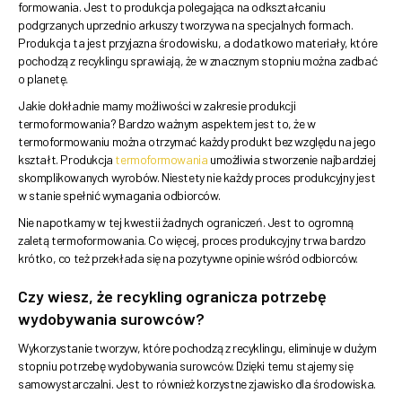
formowania. Jest to produkcja polegająca na odkształcaniu
podgrzanych uprzednio arkuszy tworzywa na specjalnych formach.
Produkcja ta jest przyjazna środowisku, a dodatkowo materiały, które
pochodzą z recyklingu sprawiają, że w znacznym stopniu można zadbać
o planetę.
Jakie dokładnie mamy możliwości w zakresie produkcji
termoformowania? Bardzo ważnym aspektem jest to, że w
termoformowaniu można otrzymać każdy produkt bez względu na jego
kształt. Produkcja
termoformowania
umożliwia stworzenie najbardziej
skomplikowanych wyrobów. Niestety nie każdy proces produkcyjny jest
w stanie spełnić wymagania odbiorców.
Nie napotkamy w tej kwestii żadnych ograniczeń. Jest to ogromną
zaletą termoformowania. Co więcej, proces produkcyjny trwa bardzo
krótko, co też przekłada się na pozytywne opinie wśród odbiorców.
Czy wiesz, że recykling ogranicza potrzebę
wydobywania surowców?
Wykorzystanie tworzyw, które pochodzą z recyklingu, eliminuje w dużym
stopniu potrzebę wydobywania surowców. Dzięki temu stajemy się
samowystarczalni. Jest to również korzystne zjawisko dla środowiska.