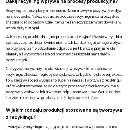
Jaką recykling wpływa na procesy produkcyjne?
Recykling jest pożądanym procesem. Ma on niezwykle pozytywny wpływ
na środowisko. Należy dodać, że podczas recyklingu można odzyskać
znaczną ilość odpadów. Dzięki temu nie zanieczyszczamy środowiska w
aż tak dużym stopniu.
Jak recykling przekłada się na procesy produkcyjne? Przede wszystkim
sprawia, że produkcja również nie ma tak bardzo negatywnego wpływu
na przyrodę. Samo odzyskanie odpadów jest bardziej przyjazne dla
planety niż wytworzenie ich od podstaw bez udziału materiałów
odzyskanych.
Należy zaznaczyć, aby nie obawiać się tworzyw, które pochodzą z
recyklingu. Chociaż mogłoby się wydawać, że będą one słabszej jakości,
to w rzeczywistości wygląda to zupełnie inaczej. Tworzywa z recyklingu,
które wykorzystywane są do dalszych procesów produkcyjnych, mają
pozytywny wpływ na ich trwałość, odporność wyrobów. Warto dodać,
że dzięki recyklingowi produkcja może być również tańsza.
W jakim rodzaju produkcji stosowane są tworzywa
z recyklingu?
Tworzywa z recyklingu znajdują częste stosowanie w procesie termo