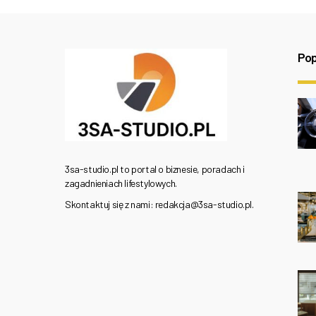
Pop
3sa-studio.pl to portal o biznesie, poradach i
zagadnieniach lifestylowych.
Skontaktuj się z nami: redakcja@3sa-studio.pl.