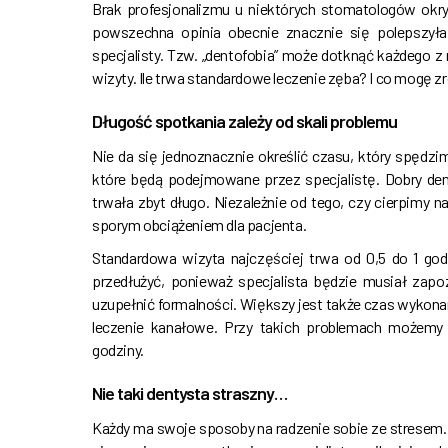
Brak profesjonalizmu u niektórych stomatologów okry
powszechna opinia obecnie znacznie się polepszyła,
specjalisty. Tzw. „dentofobia” może dotknąć każdego z
wizyty. Ile trwa standardowe leczenie zęba? I co mogę zr
Długość spotkania zależy od skali problemu
Nie da się jednoznacznie określić czasu, który spędzi
które będą podejmowane przez specjalistę. Dobry den
trwała zbyt długo. Niezależnie od tego, czy cierpimy 
sporym obciążeniem dla pacjenta.
Standardowa wizyta najczęściej trwa od 0,5 do 1 go
przedłużyć, ponieważ specjalista będzie musiał zap
uzupełnić formalności. Większy jest także czas wykonan
leczenie kanałowe. Przy takich problemach możemy
godziny.
Nie taki dentysta straszny…
Każdy ma swoje sposoby na radzenie sobie ze stresem