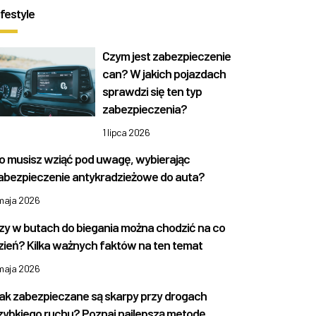
ifestyle
Czym jest zabezpieczenie
can? W jakich pojazdach
sprawdzi się ten typ
zabezpieczenia?
1 lipca 2026
o musisz wziąć pod uwagę, wybierając
abezpieczenie antykradzieżowe do auta?
 maja 2026
zy w butach do biegania można chodzić na co
zień? Kilka ważnych faktów na ten temat
 maja 2026
ak zabezpieczane są skarpy przy drogach
zybkiego ruchu? Poznaj najlepszą metodę