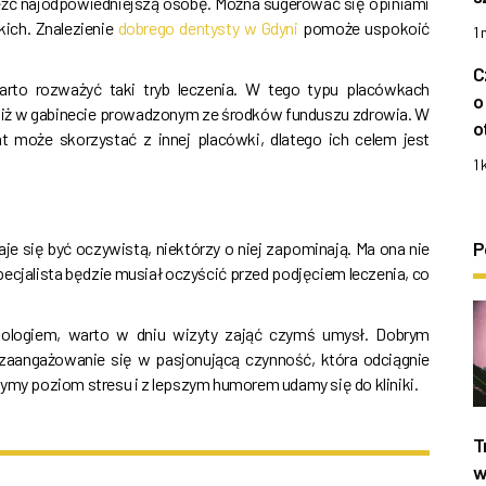
naleźć najodpowiedniejszą osobę. Można sugerować się opiniami
kich. Znalezienie
dobrego dentysty w Gdyni
pomoże uspokoić
1
C
rto rozważyć taki tryb leczenia. W tego typu placówkach
o
niż w gabinecie prowadzonym ze środków funduszu zdrowia. W
o
 może skorzystać z innej placówki, dlatego ich celem jest
1 
P
e się być oczywistą, niektórzy o niej zapominają. Ma ona nie
specjalista będzie musiał oczyścić przed podjęciem leczenia, co
ologiem, warto w dniu wizyty zająć czymś umysł. Dobrym
zaangażowanie się w pasjonującą czynność, która odciągnie
żymy poziom stresu i z lepszym humorem udamy się do kliniki.
T
w