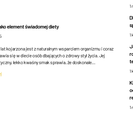
1
D
s
ako element świadomej diety
1 
5
J
 lat kojarzona jest z naturalnym wsparciem organizmu i coraz
r
awia się w diecie osób dbających o zdrowy styl życia. Jej
t
tyczny, lekko kwaśny smak sprawia, że doskonale…
1 
ej
K
o
r
1