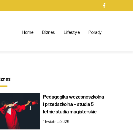
Home
Biznes
Lifestyle
Porady
iznes
Pedagogika wczesnoszkolna
i przedszkolna – studia 5
letnie studia magisterskie
1 kwietnia 2026