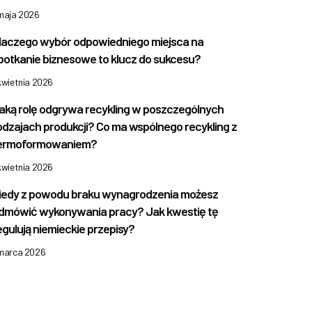
 maja 2026
laczego wybór odpowiedniego miejsca na
potkanie biznesowe to klucz do sukcesu?
kwietnia 2026
aką rolę odgrywa recykling w poszczególnych
odzajach produkcji? Co ma wspólnego recykling z
ermoformowaniem?
kwietnia 2026
iedy z powodu braku wynagrodzenia możesz
dmówić wykonywania pracy? Jak kwestię tę
egulują niemieckie przepisy?
 marca 2026