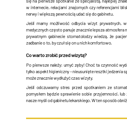
się na pierwsze spotkanie ze specjalistą, najlepiej z
w internecie, relacjami znajomych czy referencjami blis
nerwy i większą pewnością udać się do gabinetu.
Jeśli mamy możliwość odbycia wizyt prywatnych, wa
medycznych często panuje znacznie lepsza atmosfera 
prywatnym gabinecie stomatolodzy wiedzą, że pacjent
zadbanie o to, by czuł się on u nich komfortowo.
Co warto zrobić przed wizytą?
Po pierwsze należy: umyć zęby! Choć ta czynność wydaj
tylko aspekt higieniczny – nieusunięte resztki jedzenia 
może znacznie wydłużyć czas wizyty.
Jeśli odczuwamy stres przed spotkaniem ze stomat
pomysłem będzie sprawienie sobie przyjemności, lub 
nasze myśli od gabinetu lekarskiego. W ten sposób obni