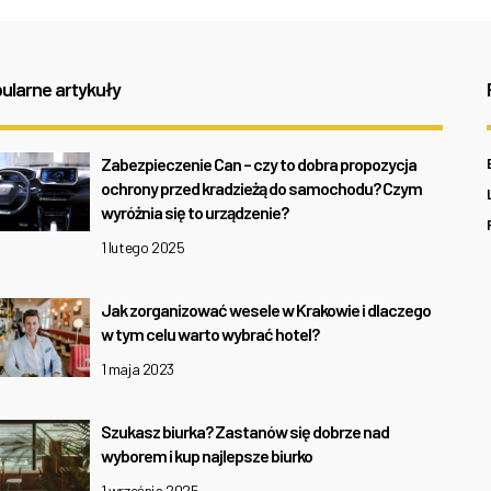
ularne artykuły
Zabezpieczenie Can – czy to dobra propozycja
ochrony przed kradzieżą do samochodu? Czym
wyróżnia się to urządzenie?
1 lutego 2025
Jak zorganizować wesele w Krakowie i dlaczego
w tym celu warto wybrać hotel?
1 maja 2023
Szukasz biurka? Zastanów się dobrze nad
wyborem i kup najlepsze biurko
1 września 2025