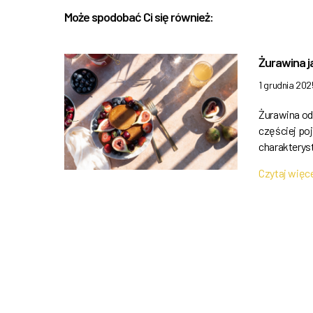
Może spodobać Ci się również:
Żurawina j
1 grudnia 202
Żurawina od
częściej poj
charakterys
Czytaj więc