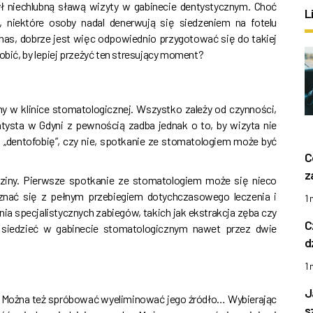
ł niechlubną sławą wizyty w gabinecie dentystycznym. Choć
L
 niektóre osoby nadal denerwują się siedzeniem na fotelu
 nas, dobrze jest więc odpowiednio przygotować się do takiej
obić, by lepiej przeżyć ten stresujący moment?
my w klinice stomatologicznej. Wszystko zależy od czynności,
tysta w Gdyni z pewnością zadba jednak o to, by wizyta nie
na „dentofobię”, czy nie, spotkanie ze stomatologiem może być
C
z
dziny. Pierwsze spotkanie ze stomatologiem może się nieco
oznać się z pełnym przebiegiem dotychczasowego leczenia i
1
ia specjalistycznych zabiegów, takich jak ekstrakcja zęba czy
C
 siedzieć w gabinecie stomatologicznym nawet przez dwie
d
1
J
. Można też spróbować wyeliminować jego źródło… Wybierając
s