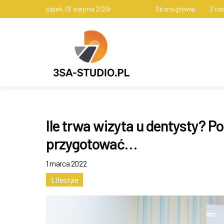
piątek, 07 sierpnia 2026r.
Strona główna
O na
Ile trwa wizyta u dentysty? P
przygotować…
1 marca 2022
Lifestyle