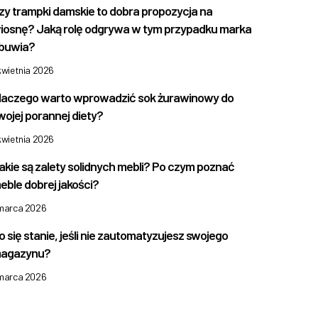
zy trampki damskie to dobra propozycja na
iosnę? Jaką rolę odgrywa w tym przypadku marka
buwia?
kwietnia 2026
laczego warto wprowadzić sok żurawinowy do
wojej porannej diety?
kwietnia 2026
akie są zalety solidnych mebli? Po czym poznać
eble dobrej jakości?
 marca 2026
o się stanie, jeśli nie zautomatyzujesz swojego
agazynu?
 marca 2026