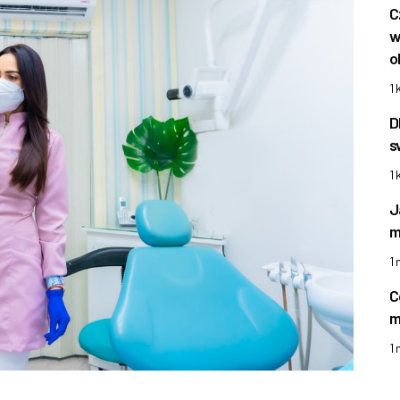
C
w
o
1 
D
s
1 
J
m
1
C
m
1