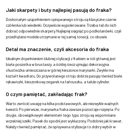
Jaki skarpety i buty najlepiej pasują do fraka?
Doskonałym uzupełnieniem opisywanego stroju są klasyczne czarne
czółenka lub wiedenki. Oczywiście wypolerowane. Trzeba też do nich
dobrać odpowiednie skarpety. Najlepiej sięgnąć po podkolanówki, czyli
przedłużane modele utrzymane w tej samej tonacji, co obuwie.
Detal ma znaczenie, czyli akcesoria do fraka
Idealnym dopełnieniem ślubnej stylizacji z frakiem w roli głównej jest
biała poszetka w brustaszy, a ściślej rzecz ujmując dekoracyjna
chusteczka umieszczana w górnej kieszonce marynarki. Zwykle ma
kształt kwadratu. Do przywołanego stroju dobrze pasują również białe
rękawiczki, kieszonkowy zegarek na łańcuszku, a także cylinder.
O czym pamiętać, zakładając frak?
Warto zwrócić uwagę na kilka podstawowych, ale niezwykle ważnych
kwestii. Po pierwsze, marynarka fraka zawsze pozostaje rozpięta. Po
drugie, obowiązkowym elementem tego typu stroju są wspomniane
wcześniej szelki. Pasek do spodni jest wykluczony. Podobnie jak krawat.
Należy również pamiętać, że opisywana stylizacja to dobry wybór w