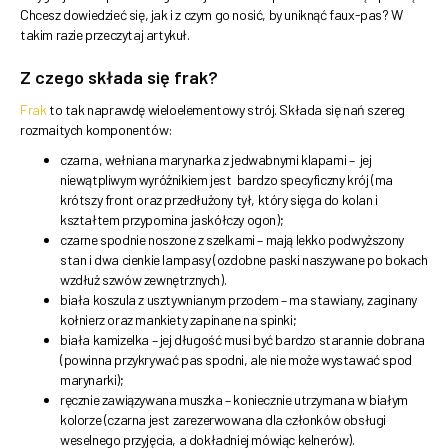
Chcesz dowiedzieć się, jak i z czym go nosić, by uniknąć faux-pas? W
takim razie przeczytaj artykuł.
Z czego składa się frak?
Frak
to tak naprawdę wieloelementowy strój. Składa się nań szereg
rozmaitych komponentów:
czarna, wełniana marynarka z jedwabnymi klapami – jej
niewątpliwym wyróżnikiem jest bardzo specyficzny krój (ma
krótszy front oraz przedłużony tył, który sięga do kolan i
kształtem przypomina jaskółczy ogon);
czarne spodnie noszone z szelkami – mają lekko podwyższony
stan i dwa cienkie lampasy (ozdobne paski naszywane po bokach
wzdłuż szwów zewnętrznych).
biała koszula z usztywnianym przodem – ma stawiany, zaginany
kołnierz oraz mankiety zapinane na spinki;
biała kamizelka – jej długość musi być bardzo starannie dobrana
(powinna przykrywać pas spodni, ale nie może wystawać spod
marynarki);
ręcznie zawiązywana muszka – koniecznie utrzymana w białym
kolorze (czarna jest zarezerwowana dla członków obsługi
weselnego przyjęcia, a dokładniej mówiąc kelnerów).