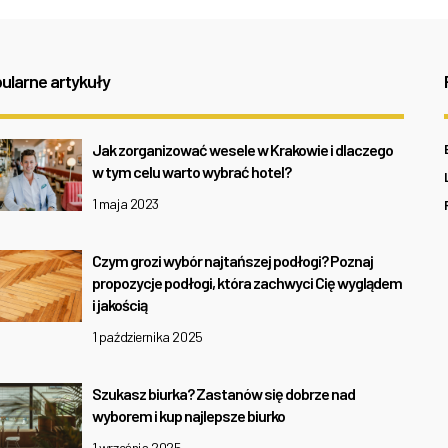
ularne artykuły
Jak zorganizować wesele w Krakowie i dlaczego
w tym celu warto wybrać hotel?
1 maja 2023
Czym grozi wybór najtańszej podłogi? Poznaj
propozycje podłogi, która zachwyci Cię wyglądem
i jakością
1 października 2025
Szukasz biurka? Zastanów się dobrze nad
wyborem i kup najlepsze biurko
1 września 2025