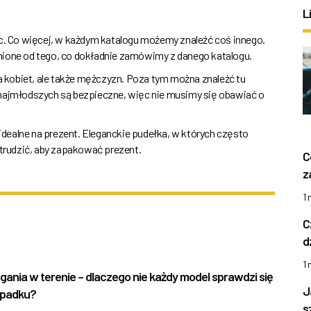
L
ąc. Co więcej, w każdym katalogu możemy znaleźć coś innego.
nione od tego, co dokładnie zamówimy z danego katalogu.
la kobiet, ale także mężczyzn. Poza tym można znaleźć tu
 najmłodszych są bezpieczne, więc nie musimy się obawiać o
dealne na prezent. Eleganckie pudełka, w których często
 trudzić, aby zapakować prezent.
C
z
1
C
d
1
egania w terenie – dlaczego nie każdy model sprawdzi się
J
ypadku?
s