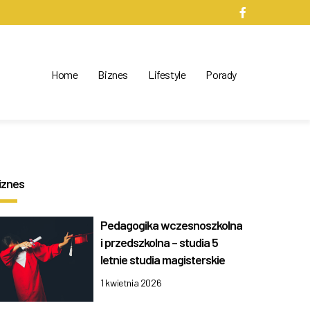
Home
Biznes
Lifestyle
Porady
iznes
Pedagogika wczesnoszkolna
i przedszkolna – studia 5
letnie studia magisterskie
1 kwietnia 2026