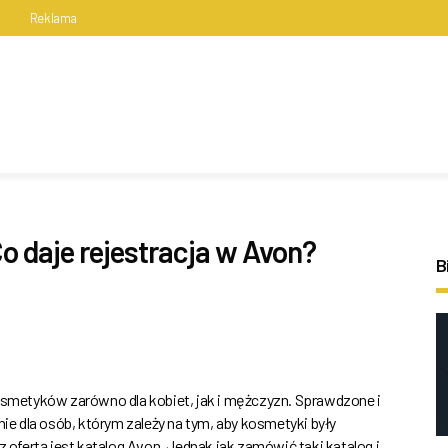
s
Reklama
 daje rejestracja w Avon?
B
kosmetyków zarówno dla kobiet, jak i mężczyzn. Sprawdzone i
 dla osób, którym zależy na tym, aby kosmetyki były
fertą jest katalog Avon. Jednak jak zamówić taki katalog i