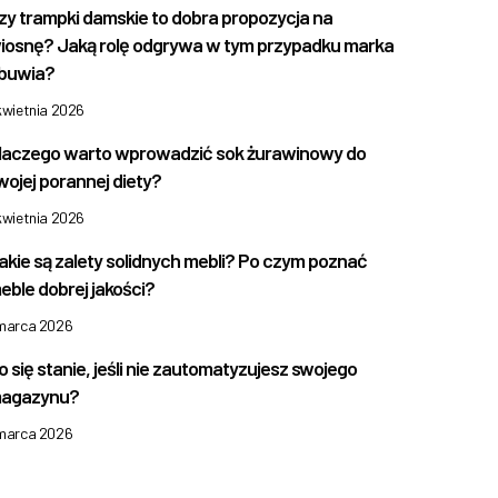
zy trampki damskie to dobra propozycja na
iosnę? Jaką rolę odgrywa w tym przypadku marka
buwia?
kwietnia 2026
laczego warto wprowadzić sok żurawinowy do
wojej porannej diety?
kwietnia 2026
akie są zalety solidnych mebli? Po czym poznać
eble dobrej jakości?
 marca 2026
o się stanie, jeśli nie zautomatyzujesz swojego
agazynu?
 marca 2026