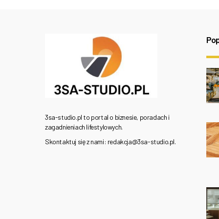
Pop
3sa-studio.pl to portal o biznesie, poradach i
zagadnieniach lifestylowych.
Skontaktuj się z nami: redakcja@3sa-studio.pl.