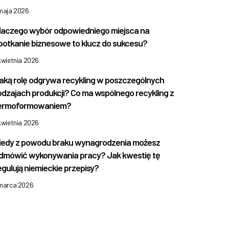
 maja 2026
laczego wybór odpowiedniego miejsca na
potkanie biznesowe to klucz do sukcesu?
kwietnia 2026
aką rolę odgrywa recykling w poszczególnych
odzajach produkcji? Co ma wspólnego recykling z
ermoformowaniem?
kwietnia 2026
iedy z powodu braku wynagrodzenia możesz
dmówić wykonywania pracy? Jak kwestię tę
egulują niemieckie przepisy?
 marca 2026