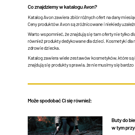
Co znajdziemy w katalogu Avon?
Katalog Avon zawiera zbiór różnych ofert na dany miesi
Ceny produktów Avon są zróżnicowane i niekiedy uzależ
Warto wspomnieć, że znajdują się tam oferty nie tylko d
również produkty dedykowane dla dzieci. Kosmetyki dla
zdrowie dziecka.
Katalog zawiera wiele zestawów kosmetyków, które są i
znajdują się produkty sprawia, że nie musimy się bardzo
Może spodobać Ci się również:
Buty do bi
w tym prz