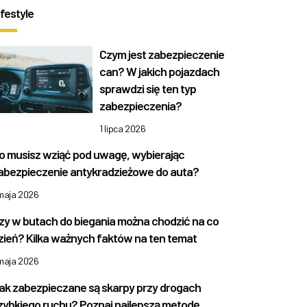
ifestyle
Czym jest zabezpieczenie
can? W jakich pojazdach
sprawdzi się ten typ
zabezpieczenia?
1 lipca 2026
o musisz wziąć pod uwagę, wybierając
abezpieczenie antykradzieżowe do auta?
 maja 2026
zy w butach do biegania można chodzić na co
zień? Kilka ważnych faktów na ten temat
 maja 2026
ak zabezpieczane są skarpy przy drogach
zybkiego ruchu? Poznaj najlepszą metodę