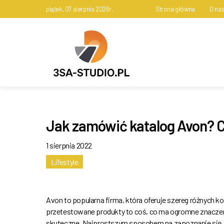
piątek, 07 sierpnia 2026r.
Strona główna
O na
Jak zamówić katalog Avon? Co
1 sierpnia 2022
Lifestyle
Avon to popularna firma, która oferuje szereg różnych 
przetestowane produkty to coś, co ma ogromne znaczenie
skuteczne. Najprostszym sposobem na zapoznanie się z o