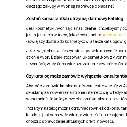
dlaczego zakupy w Avon są naprawdę opłacalne?
Zostań konsultantką i otrzymaj darmowy katalog
Jeśli kosmetyki Avon są dla nas idealne i chcielibyśmy
jest rejestracja w Avon, jako konsultantka.
Avon zostań 
łatwiejszy dostęp do kosmetyków, a także katalogów, gd
Jeżeli więc chcesz cieszyć się naprawdę dobrymi kosmet
stronie Avon. Dzięki stosowaniu kosmetyków z Avon moż
pewnością wpłynie na większe zainteresowanie osób s
Czy katalog może zamówić wyłącznie konsultantk
Aby móc zamówić katalog należy zarejestrować się w Av
składamy zamówienie na stronie internetowej wtedy kat
wspomnieć, że każdy może obejrzeć katalog online, który
Poza tym katalog można otrzymać również od konsultan
katalogu jest naprawdę wiele, a więc jeśli interesują nas
chodzi o sprawdzenie aktualnych ofert i nowości.