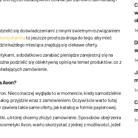
C
w
o
 podzielić się doświadczeniami z innymi świetnym rozwiązaniem
1 
konsultantką
to jeszcze prostsza droga do tego, aby mieć
D
zie każdego miesiąca znajdują się ciekawe oferty.
s
ykami, a dodatkowo zarabiać pieniądze zarejestruj się na
1 
na podzielić się obiektywną opinią na temat produktów, co z
kładających zamówienie.
J
m
a Avon?
1
on. Nieco inaczej wygląda to w momencie, kiedy samodzielnie
alog, przyjdzie wraz z zamówieniem. Oczywiście warto tutaj
C
 zawiera takie same oferty, jak katalog w formie papierowej.
m
tki, u której chcemy złożyć zamówienie. Sposobów obejrzenia
1
 kosmetyki Avon, warto skorzystać z jednej z możliwości, jeżeli