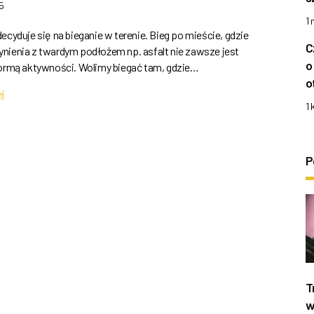
5
1
ecyduje się na bieganie w terenie. Bieg po mieście, gdzie
C
nienia z twardym podłożem np. asfalt nie zawsze jest
o
formą aktywności. Wolimy biegać tam, gdzie…
o
ej
1 
P
T
w