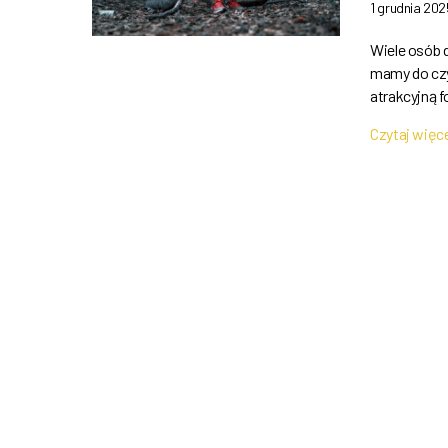
1 grudnia 202
Wiele osób d
mamy do czy
atrakcyjną 
Czytaj więc