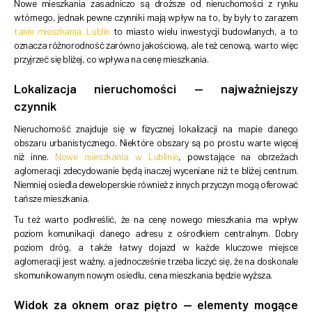
Nowe mieszkania zasadniczo są droższe od nieruchomości z rynku
wtórnego, jednak pewne czynniki mają wpływ na to, by były to zarazem
tanie mieszkania. Lublin
to miasto wielu inwestycji budowlanych, a to
oznacza różnorodność zarówno jakościową, ale też cenową, warto więc
przyjrzeć się bliżej, co wpływa na cenę mieszkania.
Lokalizacja nieruchomości — najważniejszy
czynnik
Nieruchomość znajduje się w fizycznej lokalizacji na mapie danego
obszaru urbanistycznego. Niektóre obszary są po prostu warte więcej
niż inne.
Nowe mieszkania w Lublinie
, powstające na obrzeżach
aglomeracji zdecydowanie będą inaczej wyceniane niż te bliżej centrum.
Niemniej osiedla deweloperskie również z innych przyczyn mogą oferować
tańsze mieszkania.
Tu też warto podkreślić, że na cenę nowego mieszkania ma wpływ
poziom komunikacji danego adresu z ośrodkiem centralnym. Dobry
poziom dróg, a także łatwy dojazd w każde kluczowe miejsce
aglomeracji jest ważny, a jednocześnie trzeba liczyć się, że na doskonale
skomunikowanym nowym osiedlu, cena mieszkania będzie wyższa.
Widok za oknem oraz piętro — elementy mogące