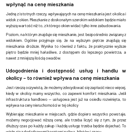
wpłynąć na cenę mieszkania
Jedną z istotnych rzeczy, wpływających na cenę mieszkania jest okolica i
widok z okien. Mieszkanie z doskonałym szerokim widokiem będzie miało
wyższą wartość niż to, z którego okien widać tylko inne zabudowania.
Poziom, na którym znajduje się mieszkanie, jest bezpośrednio związany z
widokiem. Ogólnie przyjmuje się, że na wyższym piętrze znajdują się
mieszkania droższe. Wynika to również z faktu, że praktycznie wyższe
piętro będzie mniej hałaśliwe, z dostępem do lepszego powietrza, a
nawet z mniejszą ilością owadów.
Udogodnienia i dostępność usług i handlu w
okolicy – to również wpływa na cenę mieszkania
Jest rzeczą oczywistą, że możemy zdecydować się zapłacić nieco więcej,
kiedy w okolicy mamy wszystko, co zapewni komfort mieszkania. Jeśli
infrastruktura handlowo — usługowa jest już na osiedlu rozwinięta, to
wpływa na ceny nieruchomości w tej okolicy
Wybierając mieszkanie w miejscach, gdzie dopiero wszystko powstaje,
możemy negocjować niższą cenę, ale trzeba liczyć się z tym, że przez
dłuższy czas po każdy zakup i każdą usługę trzeba będzie dojechać. To
wiąże się z dodatkowymi kosztami paliwa, biletów i czasu.