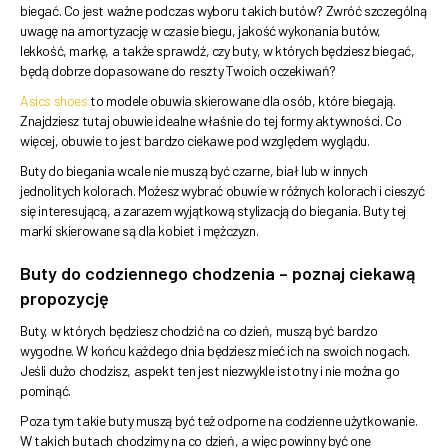
biegać. Co jest ważne podczas wyboru takich butów? Zwróć szczególną
uwagę na amortyzację w czasie biegu, jakość wykonania butów,
lekkość, markę, a także sprawdź, czy buty, w których będziesz biegać,
będą dobrze dopasowane do reszty Twoich oczekiwań?
Asics shoes
to modele obuwia skierowane dla osób, które biegają.
Znajdziesz tutaj obuwie idealne właśnie do tej formy aktywności. Co
więcej, obuwie to jest bardzo ciekawe pod względem wyglądu.
Buty do biegania wcale nie muszą być czarne, biał lub w innych
jednolitych kolorach. Możesz wybrać obuwie w różnych kolorach i cieszyć
się interesującą, a zarazem wyjątkową stylizacją do biegania. Buty tej
marki skierowane są dla kobiet i mężczyzn.
Buty do codziennego chodzenia – poznaj ciekawą
propozycję
Buty, w których będziesz chodzić na co dzień, muszą być bardzo
wygodne. W końcu każdego dnia będziesz mieć ich na swoich nogach.
Jeśli dużo chodzisz, aspekt ten jest niezwykle istotny i nie można go
pominąć.
Poza tym takie buty muszą być też odporne na codzienne użytkowanie.
W takich butach chodzimy na co dzień, a więc powinny być one