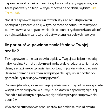
naprawdę solidne. Jeśli chcesz, żeby Twoje buty były wyjątkowe, ale
także pasowały do tego, w czym chodzisz na co dzień, wybierz
Nike
Force 1 lv8
.
Model ten sprawdzi się w wielu różnych stylizacjach, dzięki czemu
poczujesz się znacznie lepiej w tym, co masz na sobie. Szeroki wybór
butów pozwala na dopasowanie ich do konkretnych oczekiwań, ale też
co najważniejsze można wybrać buty wykonane z dobrych tworzyw.
Ile par butów, powinno znaleźć się w Twojej
szafie?
Tak naprawdę to, ile par obuwia będzie w Twojej szafie jest kwestią
indywidualną. Pamiętaj, aby mieć inne buty do chodzenia w nich na co
dzień, ale też inne do uprawiania sportów, między innymi do biegania.
Jeszcze inny model warto mieć w przypadku, gdy lubisz chodzić po
górach (buty trekkingowe/buty górskie).
Piesze wędrówki górskie wymagają właściwego przygotowania i przede
wszystkim dobrego obuwia. Zwykłe „adidasy” nie sprawdzą się tutaj.
Ponadto takie buty nie sprawdzą się także w przypadku uprawiania
sportów.
Wybierając buty dobrych producentów nie będziesz, musiał często