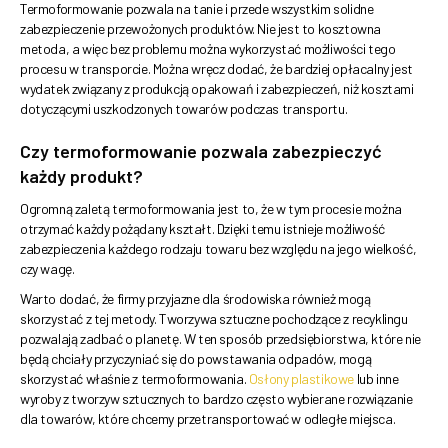
Termoformowanie pozwala na tanie i przede wszystkim solidne
zabezpieczenie przewożonych produktów. Nie jest to kosztowna
metoda, a więc bez problemu można wykorzystać możliwości tego
procesu w transporcie. Można wręcz dodać, że bardziej opłacalny jest
wydatek związany z produkcją opakowań i zabezpieczeń, niż kosztami
dotyczącymi uszkodzonych towarów podczas transportu.
Czy termoformowanie pozwala zabezpieczyć
każdy produkt?
Ogromną zaletą termoformowania jest to, że w tym procesie można
otrzymać każdy pożądany kształt. Dzięki temu istnieje możliwość
zabezpieczenia każdego rodzaju towaru bez względu na jego wielkość,
czy wagę.
Warto dodać, że firmy przyjazne dla środowiska również mogą
skorzystać z tej metody. Tworzywa sztuczne pochodzące z recyklingu
pozwalają zadbać o planetę. W ten sposób przedsiębiorstwa, które nie
będą chciały przyczyniać się do powstawania odpadów, mogą
skorzystać właśnie z termoformowania.
Osłony plastikowe
lub inne
wyroby z tworzyw sztucznych to bardzo często wybierane rozwiązanie
dla towarów, które chcemy przetransportować w odległe miejsca.