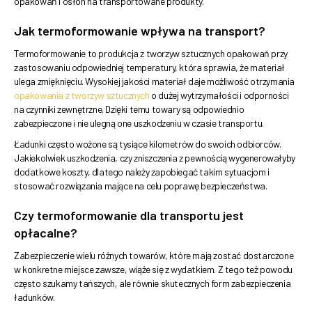
opakowań i osłon na transportowane produkty.
Jak termoformowanie wpływa na transport?
Termoformowanie to produkcja z tworzyw sztucznych opakowań przy
zastosowaniu odpowiedniej temperatury, która sprawia, że materiał
ulega zmięknięciu. Wysokiej jakości materiał daje możliwość otrzymania
opakowania z tworzyw sztucznych
o dużej wytrzymałości i odporności
na czynniki zewnętrzne. Dzięki temu towary są odpowiednio
zabezpieczone i nie ulegną one uszkodzeniu w czasie transportu.
Ładunki często wożone są tysiące kilometrów do swoich odbiorców.
Jakiekolwiek uszkodzenia, czy zniszczenia z pewnością wygenerowałyby
dodatkowe koszty, dlatego należy zapobiegać takim sytuacjom i
stosować rozwiązania mające na celu poprawę bezpieczeństwa.
Czy termoformowanie dla transportu jest
opłacalne?
Zabezpieczenie wielu różnych towarów, które mają zostać dostarczone
w konkretne miejsce zawsze, wiąże się z wydatkiem. Z tego też powodu
często szukamy tańszych, ale równie skutecznych form zabezpieczenia
ładunków.