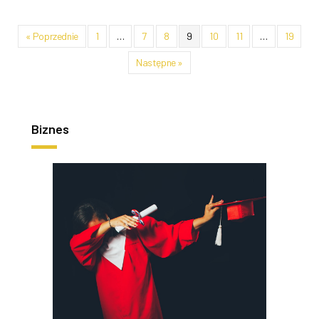
« Poprzednie
1
…
7
8
9
10
11
…
19
Następne »
Biznes